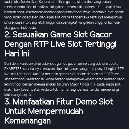
sudah direferensikan. Karena pemilihan games slot online yang sudah
direkomendasikan oleh situs slot gacor terkenal di Indonesia tentu saja bisa
berikan anda kesempatan menang yang lebih tinggi waktu bermain. slot gacor
yang sudah disediakan oleh agen slot online terpercaya tentunya mempunyai
prosentase rtp yang lebih tinggi, dan peringkat yang lebih tinggi di komune
slot gacor indonesia.
2. Sesuaikan Game Slot Gacor
Dengan RTP Live Slot Tertinggi
Hari Ini
Dari demikian banyak produk slot games gacor online yang ada di website
EXABET88, seharusnya tentukan tipe slot gacor yang mempunyai tingkat RTP
live slot tertinggi. Karena bermain games slot gacor dengan rate RTP live
slot tertinggi sekarang ini, Anda terang mempunyai kesempatan menang yang
lebih tinggi dengan memasangkan taruhan. Makin tinggi RTP pada suatu slot,
makin baik kesempatan Anda untuk memenangi permainan dan memenangi
lebih uang banyak.
3. Manfaatkan Fitur Demo Slot
Untuk Mempermudah
Kemenangan