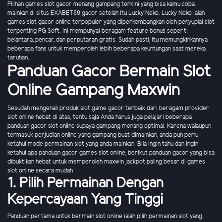
Pilihan games slot gacor menang gampang terkini yang bisa kamu coba
mainkan di situs EXABET88 gacor setelah itu Lucky Neko. Lucky Neko ialah
games slot gacor online terpopuler yang diperkembangkan oleh penyuplai slot
terpenting PG Soft. Ini mempunyai beragam feature bonus seperti
belantara, pencar, dan perputaran gratis. Sudah pasti, itu memungkinkannya
beberapa fans untuk memperoleh lebih beberapa keuntungan saat mereka
taruhan.
Panduan Gacor Bermain Slot
Online Gampang Maxwin
Sesudah mengenali produk slot game gacor terbaik dari beragam provider
slot online hebat di atas, tentu saja Anda harus juga pelajari beberapa
panduan gacor slot online supaya gampang menang optimal. Karena walaupun
termasuk perjudian online yang gampang buat dimainkan, anda pun perlu
ketahui mode permainan slot yang anda mainkan. Bila ingin tahu dan ingin
ketahui apa panduan gacor games slot online, berikut panduan gacor yang bisa
dibuktikan hebat untuk memperoleh maxwin jackpot paling besar di games
slot online secara mudah :
1. Pilih Permainan Dengan
Kepercayaan Yang Tinggi
Panduan pertama untuk bermain slot online ialah pilih permainan slot yang