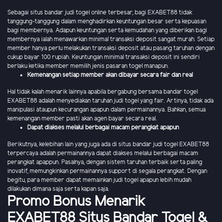
Sebagai situs bandar judi togel online terbesar, bagi EXABET88 tidak
tanggung-tanggung dalam menghadirkan keuntungan besar serta kepuasan
bagi membernya. Adapun keuntungan serta kemudahan yang diberikan bagi
membernya ialah menawarkan minimal transaksi deposit sangat murah. Setiap
member hanya perlu melakukan transaksi deposit atau pasang taruhan dengan
cukup bayar 100 rupiah. Keuntungan minimal transaksi deposit ini sendiri
berlaku ketika member memilih jenis pasaran togel manapun.
Kemenangan setiap member akan dibayar secara fair dan real
Hal tidak kalah menarik lainnya apabila bergabung bersama bandar togel
EXABET88 adalah menyediakan taruhan judi togel yang fair. Artinya, tidak ada
manipulasi ataupun kecurangan apapun dalam permainannya. Bahkan, semua
kemenangan member pasti akan agen bayar secara real.
Dapat diakses melalui berbagai macam perangkat apapun
Berikutnya, kelebihan lain yang juga ada di situs bandar judi togel EXABET88
terpercaya adalah permainannya dapat diakses melalui berbagai macam
perangkat apappun. Pasalnya, dengan sistem taruhan terbaik serta paling
inovatif, memungkinkan permainannya support di segala perangkat. Dengan
begitu, para member dapat memainkan judi togel apapun lebih mudah
dilakukan dimana saja serta kapan saja.
Promo Bonus Menarik
EXABET88 Situs Bandar Togel &