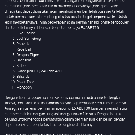
mencoba permainan judi lainnya, tentu sangat memungkinkan untuk member
memainkan jenis perjudian lain di dalamnya. Banyaknya jenis game yang
dihadirkan, dapat dipastikan akan membuat member lebih puas serta lebih
betah bermain serta bergabung di situs bandar togel terpercaya ini. Untuk
lebih mengetahuinya, inilah beberapa ragam permainan judi online terpopuler
dan terbaik lainnya di bandar togel terpercaya EXABET88 :
Live Casino
Judi Sam Gong
Roulette
Race Ball
Dragon Tiger
Baccarat
Sicbo
Game judi 12D, 24D dan 48D
Billiards
Poker Dice
Monopoly
Dengan disertai beberapa banyak jenis permainan judi online terlengkap
lainnya, tentu akan kian menambah banyak juga kepuasan semua membernya.
Apalagi, semua jenis permainan apapun di EXABET88 bisa para penjudi atau
member mainkan dengan uang asli menggunakan 1 id saja. Dengan begitu,
peluang untuk mencoba peruntungan dalam bermain judi kian besar dengan
dapat menikmati segala fasilitas terlengkap di dalamnya.