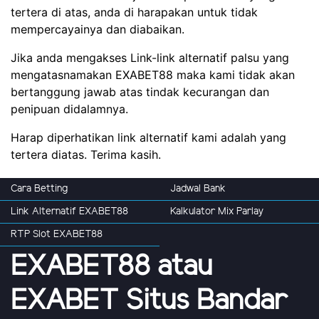
tertera di atas, anda di harapakan untuk tidak
mempercayainya dan diabaikan.
Jika anda mengakses Link-link alternatif palsu yang
mengatasnamakan EXABET88 maka kami tidak akan
bertanggung jawab atas tindak kecurangan dan
penipuan didalamnya.
Harap diperhatikan link alternatif kami adalah yang
tertera diatas. Terima kasih.
Cara Betting
Jadwal Bank
Link Alternatif EXABET88
Kalkulator Mix Parlay
RTP Slot EXABET88
EXABET88 atau
EXABET Situs Bandar