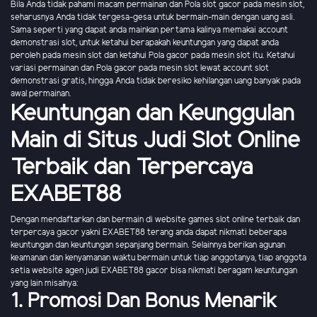
Bila Anda tidak pahami macam permainan dan Pola slot gacor pada mesin slot,
seharusnya Anda tidak tergesa-gesa untuk bermain-main dengan uang asli.
Sama seperti yang dapat anda mainkan pertama kalinya memakai account
demonstrasi slot, untuk ketahui berapakah keuntungan yang dapat anda
peroleh pada mesin slot dan ketahui Pola gacor pada mesin slot itu. Ketahui
variasi permainan dan Pola gacor pada mesin slot lewat account slot
demonstrasi gratis, hingga Anda tidak beresiko kehilangan uang banyak pada
awal permainan.
Keuntungan dan Keunggulan
Main di Situs Judi Slot Online
Terbaik dan Terpercaya
EXABET88
Dengan mendaftarkan dan bermain di website games slot online terbaik dan
terpercaya gacor yakni EXABET88 terang anda dapat nikmati beberapa
keuntungan dan keuntungan sepanjang bermain. Selainnya berikan agunan
keamanan dan kenyamanan waktu bermain untuk tiap anggotanya, tiap anggota
setia website agen judi EXABET88 gacor bisa nikmati beragam keuntungan
yang lain misalnya:
1. Promosi Dan Bonus Menarik