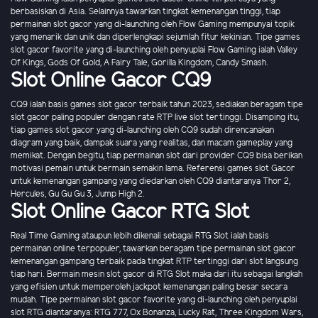
berbasiskan di Asia. Selainnya tawarkan tingkat kemenangan tinggi, tiap
permainan slot gacor yang di-launching oleh Flow Gaming mempunyai topik
yang menarik dan unik dan diperlengkapi sejumlah fitur kekinian. Tipe games
slot gacor favorite yang di-launching oleh penyuplai Flow Gaming ialah Valley
Of Kings, Gods Of Gold, A Fairy Tale, Gorilla Kingdom, Candy Smash.
Slot Online Gacor CQ9
CQ9 ialah basis games slot gacor terbaik tahun 2023, sediakan beragam tipe
slot gacor paling populer dengan rate RTP live slot tertinggi. Disamping itu,
tiap games slot gacor yang di-launching oleh CQ9 sudah direncanakan
diagram yang baik, dampak suara yang realitas, dan macam gameplay yang
memikat. Dengan begitu, tiap permainan slot dari provider CQ9 bisa berikan
motivasi pemain untuk bermain semakin lama. Referensi games slot Gacor
untuk kemenangan gampang yang diedarkan oleh CQ9 diantaranya Thor 2,
Hercules, Gu Gu Gu 3, Jump High 2.
Slot Online Gacor RTG Slot
Real Time Gaming ataupun lebih dikenali sebagai RTG Slot ialah basis
permainan online terpopuler, tawarkan beragam tipe permainan slot gacor
kemenangan gampang terbaik pada tingkat RTP tertinggi dari slot langsung
tiap hari. Bermain mesin slot gacor di RTG Slot maka dari itu sebagai langkah
yang efisien untuk memperoleh jackpot kemenangan paling besar secara
mudah. Tipe permainan slot gacor favorite yang di-launching oleh penyuplai
slot RTG diantaranya: RTG 777, Ox Bonanza, Lucky Rat, Three Kingdom Wars,