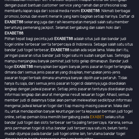
dengan pusat bantuan customer service yang ramah dan profesional siap
membantu kapan saja dari sosial media resmi
EXABET88
. Nikmati berbagai
promosi, bonus dan event menarik yang kami bagikan setiap harinya. Daftar di
EXABET88
sekarang juga dan raih kesempatan menjadi salah satu member
beruntung pemenang jackpot. Selamat bergabung dan salam hoki dari
EXABET88
.
Pilihan tepat bagi pecinta judi
EXABET88
adalah situs judi dan bandar judi
togel online terbesar serta terpercaya di Indonesia. Sebagai salah satu situs
bandar judi togel terbesar,
EXABET88
sudah ada sejak lama. Maka dari itu,
jaringan pasaran situs bandar judi togel satu ini sudah sangat luas. Sehingga
mampu menjangkau banyak peminat judi toto gelap dimanapun. Bandar judi
togel
EXABET88
menyajikan beragam banyak jenis pasaran togel terlangkap,
dimana dari semua jenis pasaran yang disajikan, merupakan jenis-jenis
pasaran togel terbaik dimana umumnya banyak dipilih para petaruh. Tidak
hanya itu saja, dari semua jenis pasaran togel di dalamnya juga disediakan
lengkap dengan jadwal pasaran. Setiap jenis pasaran tentunya disediakan pula
informasi lengkap dan akurat mengenai result keluaran togel. Alhasil, semua
member judi di dalamnya tidak akan pernah melewatkan sedikitpun informasi
mengenai jadwal keluaran togel dari tiap masing-masing pasaran. Maka dari
itu, untuk mendapatkan banyak keuntungan serta kepuasan bermain judi togel
online, setiap pemain bisa memilih bergabung pada
EXABET
selaku situs
bandar judi togel dan slots terbesar serta paling terpercaya. Karena, semua
jenis permainan togel di situs bandar judi terpercaya satu ini, belum tentu
mudah dijumpai pada bandar judi togel online lain, terutama bandar togel