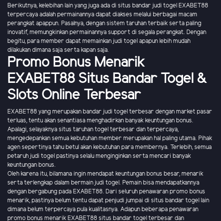
Berikutnya, kelebihan lain yang juga ada di situs bandar judi togel EXABET88
terpercaya adalah permainannya dapat diakses melalui berbagai macam
perangkat apappun. Pasalnya, dengan sistem taruhan terbaik serta paling
inovatif, memungkinkan permainannya support di segala perangkat. Dengan
begitu, para member dapat memainkan judi togel apapun lebih mudah
dilakukan dimana saja serta kapan saja.
Promo Bonus Menarik
EXABET88 Situs Bandar Togel &
Slots Online Terbesar
EXABET88 yang merupakan bandar judi togel terbesar dengan market pasar
terluas, tentu akan senantiasa menghadirkan banyak keuntungan bonus.
Apalagi, selayaknya situs taruhan togel terbesar dan terpercaya,
mengedepankan semua kebutuhan member merupakan hal paling utama. Pihak
agen sepertinya tahu betul akan kebutuhan para membernya. Terlebih, semua
petaruh judi togel pastinya selalu menginginkan serta mencari banyak
keuntungan bonus.
Oleh karena itu, bilamana ingin mendapat keuntungan bonus besar, menarik
serta terlengkap dalam bermain judi togel. Pemain bisa mendapatkannya
dengan bergabung pada EXABET88. Dari seluruh penawaran promo bonus
menarik, pastinya belum tentu dapat penjudi jumpai di situs bandar togel lain
dimana belum terpercaya pula kualitasnya. Adapun beberapa penawaran
promo bonus menarik EXABET88 situs bandar togel terbesar dan