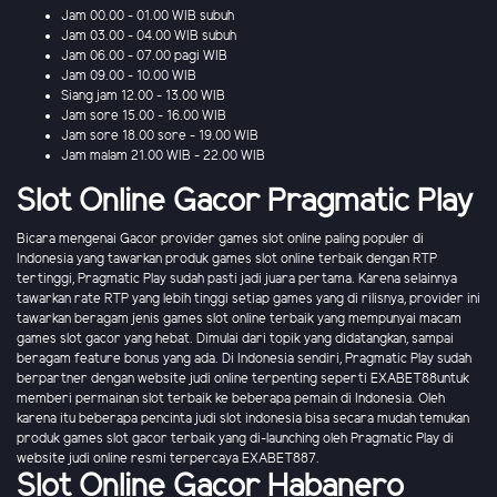
Jam 00.00 - 01.00 WIB subuh
Jam 03.00 - 04.00 WIB subuh
Jam 06.00 - 07.00 pagi WIB
Jam 09.00 - 10.00 WIB
Siang jam 12.00 - 13.00 WIB
Jam sore 15.00 - 16.00 WIB
Jam sore 18.00 sore - 19.00 WIB
Jam malam 21.00 WIB - 22.00 WIB
Slot Online Gacor Pragmatic Play
Bicara mengenai Gacor provider games slot online paling populer di
Indonesia yang tawarkan produk games slot online terbaik dengan RTP
tertinggi, Pragmatic Play sudah pasti jadi juara pertama. Karena selainnya
tawarkan rate RTP yang lebih tinggi setiap games yang di rilisnya, provider ini
tawarkan beragam jenis games slot online terbaik yang mempunyai macam
games slot gacor yang hebat. Dimulai dari topik yang didatangkan, sampai
beragam feature bonus yang ada. Di Indonesia sendiri, Pragmatic Play sudah
berpartner dengan website judi online terpenting seperti EXABET88untuk
memberi permainan slot terbaik ke beberapa pemain di Indonesia. Oleh
karena itu beberapa pencinta judi slot indonesia bisa secara mudah temukan
produk games slot gacor terbaik yang di-launching oleh Pragmatic Play di
website judi online resmi terpercaya EXABET887.
Slot Online Gacor Habanero