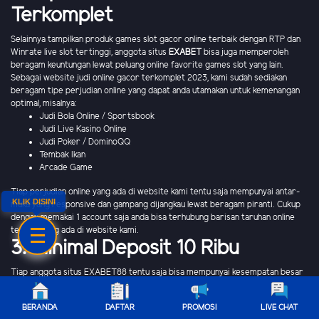
Terkomplet
Selainnya tampilkan produk games slot gacor online terbaik dengan RTP dan
Winrate live slot tertinggi, anggota situs
EXABET
bisa juga memperoleh
beragam keuntungan lewat peluang online favorite games slot yang lain.
Sebagai website judi online gacor terkomplet 2023, kami sudah sediakan
beragam tipe perjudian online yang dapat anda utamakan untuk kemenangan
optimal, misalnya:
Judi Bola Online / Sportsbook
Judi Live Kasino Online
Judi Poker / DominoQQ
Tembak Ikan
Arcade Game
Tiap perjudian online yang ada di website kami tentu saja mempunyai antar-
KLIK DISINI
muka yang responsive dan gampang dijangkau lewat beragam piranti. Cukup
dengan memakai 1 account saja anda bisa terhubung barisan taruhan online
terbaik yang ada di website kami.
3. Minimal Deposit 10 Ribu
Tiap anggota situs EXABET88 tentu saja bisa mempunyai kesempatan besar
untuk menang dengan barisan games slot Gacor terbaik cukup dengan
mendeposit sejumlah Rp10.000. Meskipun anda bermain-main dengan
BERANDA
DAFTAR
PROMOSI
LIVE CHAT
minimum deposit yang kecil, anda masih tetap berkesempatan memenangi