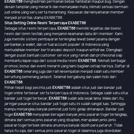
EXABET88
menghadirkan permainan bebas hambatan maupun bug. Dengan
desain tampilan yang menarik dan memanjakan mata, nikmati sensasi bermain
judi online yang seru serta menantang. Kepuasan dan kenyamanan member
menjadi prioritas utama EXABET88.
Situs Betting Online Resmi Terpercaya EXABET88
Sebagai situs resmi terpercaya,
EXABET88
memiliki legalitas dan lisensi
resmi dari bmm testlab yang menjamin keamanan data diri member. Kami
juga memiliki sistem pembayaran terlengkap lewat bekerjasama dengan
perbankan, e wallet, dan virtual account populer di Indonesia yang
memudahkan member bertransaksi deposit maupun withdraw. Dilengkapi
dengan pusat bantuan customer service yang ramah dan profesional siap
membantu kapan saja dari sosial media resmi
EXABET88
. Nikmati berbagai
promosi, bonus dan event menarik yang kami bagikan setiap harinya. Daftar di
EXABET88
sekarang juga dan raih kesempatan menjadi salah satu member
beruntung pemenang jackpot. Selamat bergabung dan salam hoki dari
EXABET88
.
Pilihan tepat bagi pecinta judi
EXABET88
adalah situs judi dan bandar judi
togel online terbesar serta terpercaya di Indonesia. Sebagai salah satu situs
bandar judi togel terbesar,
EXABET88
sudah ada sejak lama. Maka dari itu,
jaringan pasaran situs bandar judi togel satu ini sudah sangat luas. Sehingga
mampu menjangkau banyak peminat judi toto gelap dimanapun. Bandar judi
togel
EXABET88
menyajikan beragam banyak jenis pasaran togel terlangkap,
dimana dari semua jenis pasaran yang disajikan, merupakan jenis-jenis
pasaran togel terbaik dimana umumnya banyak dipilih para petaruh. Tidak
hanya itu saja, dari semua jenis pasaran togel di dalamnya juga disediakan