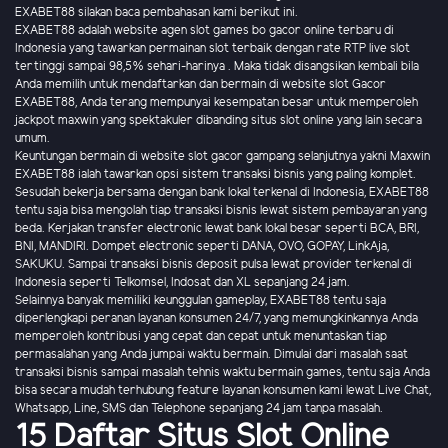
EXABET88 silakan baca pembahasan kami berikut ini.
EXABET88 adalah website agen slot games bo gacor online terbaru di
Indonesia yang tawarkan permainan slot terbaik dengan rate RTP live slot
tertinggi sampai 98,5% sehari-harinya . Maka tidak disangsikan kembali bila
Anda memilih untuk mendaftarkan dan bermain di website slot Gacor
EXABET88, Anda terang mempunyai kesempatan besar untuk memperoleh
jackpot maxwin yang spektakuler dibanding situs slot online yang lain secara
umum.
Keuntungan bermain di website slot gacor gampang selanjutnya yakni Maxwin
EXABET88 ialah tawarkan opsi sistem transaksi bisnis yang paling komplet.
Sesudah bekerja bersama dengan bank lokal terkenal di Indonesia, EXABET88
tentu saja bisa mengolah tiap transaksi bisnis lewat sistem pembayaran yang
beda. Kerjakan transfer electronic lewat bank lokal besar seperti BCA, BRI,
BNI, MANDIRI. Dompet electronic seperti DANA, OVO, GOPAY, LinkAja,
SAKUKU. Sampai transaksi bisnis deposit pulsa lewat provider terkenal di
Indonesia seperti Telkomsel, Indosat dan XL sepanjang 24 jam.
Selainnya banyak memiliki keunggulan gameplay, EXABET88 tentu saja
diperlengkapi peranan layanan konsumen 24/7, yang memungkinkannya Anda
memperoleh kontribusi yang cepat dan cepat untuk menuntaskan tiap
permasalahan yang Anda jumpai waktu bermain. Dimulai dari masalah saat
transaksi bisnis sampai masalah tehnis waktu bermain games, tentu saja Anda
bisa secara mudah terhubung feature layanan konsumen kami lewat Live Chat,
Whatsapp, Line, SMS dan Telephone sepanjang 24 jam tanpa masalah.
15 Daftar Situs Slot Online