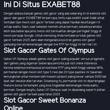
Ini Di Situs EXABET88
Dengan adanya banyak games slot gacor yang ada sekarang ini di website slot
gacor dan gacor EXABET88 terpercaya, tentu saja sedikit susah tidak untuk
tentukan tipe mesin slot gacor terbaik yang dapat hasilkan keuntungan riil
setiap waktu. Nach, saat sebelum memilih untuk bermain, sebaiknya ketahui
lebih dulu beberapa jenis mesin slot berkualitas dengan peringkat tinggi di
mesin perayap Google. Untuk menolong Anda tentukan produk games slot
gacor terbaik 2023, kami akan menganalisa bocoran games slot gacor
gampang meraih kemenangan dengan live RTP tertinggi ini hari hari ini:
Slot Gacor Gates Of Olympus
Gates Of Olympus adalah games slot gacor paling populer versus pragmatis
dari games yang digemari beberapa pencinta judi slot online Indonesia.
Karena selainnya mempunyai prosentase RTP yang lebih tinggi sampai 98%,
permainan dengan mesin slot type 5 reel dan 20 type paylines ini tawarkan
kemungkinan untuk memperoleh maxwin jackpot paling besar sampai 5000 kali
lipat dari keseluruhan taruhan. Disamping itu, permainan slot ini diperlengkapi
feature bonus terkomplet yang bisa tingkatkan kemenangan Anda waktu
bermain. Dengan begitu, Gates Of Olympus saat ini dipandang seperti pilihan
games slot gacor terbaik pada tahun 2023.
Slot Gacor Sweet Bonanza
Online