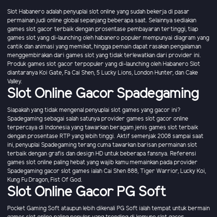
Slot Habanero adalah penyuplai slot online yang sudah bekerja di pasar
permainan judi online global sepanjang beberapa saat. Selainnya sediakan
games slot gacor terbaik dengan prosentase pembayaran tertinggi, tiap
games slot yang di-launching oleh habanero populer mempunyai diagram yang
cantik dan animasi yang memikat, hingga pemain dapat rasakan pengalaman
menggembirakan dari games slot yang tidak terlewatkan dari provider ini.
Produk games slot gacor terpopuler yang di-launching oleh Habanero Slot
diantaranya Koi Gate, Fa Cai Shen, 5 Lucky Lions, London Hunter, dan Cake
Valley.
Slot Online Gacor Spadegaming
Siapakah yang tidak mengenal penyuplai slot games yang gacor ini?
Spadegaming sebagai salah satunya provider games slot gacor online
terpercaya di Indonesia yang tawarkan beragam jenis games slot terbaik
dengan prosentase RTP yang lebih tinggi. Aktif semenjak 2008 sampai saat
ini, penyuplai Spadegaming terang cuma tawarkan barisan permainan slot
terbaik dengan grafis dan design HD untuk beberapa fansnya. Referensi
games slot online paling hebat yang wajib kamu memainkan pada provider
Spadegaming gacor slot games ialah Cai Shen 888, Tiger Warrior, Lucky Koi,
Kung Fu Dragon, Fist Of God.
Slot Online Gacor PG Soft
Pocket Gaming Soft ataupun lebih dikenali PG Soft ialah tempat untuk bermain