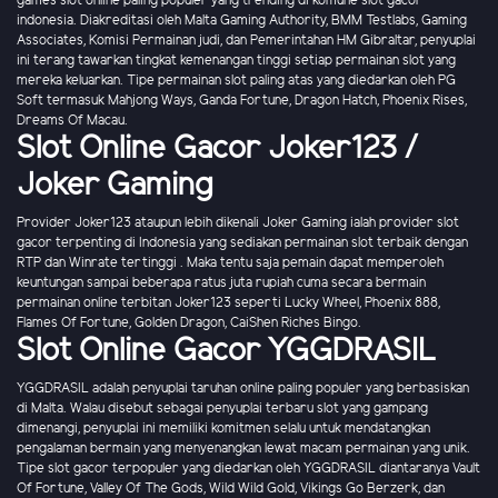
games slot online paling populer yang trending di komune slot gacor
indonesia. Diakreditasi oleh Malta Gaming Authority, BMM Testlabs, Gaming
Associates, Komisi Permainan judi, dan Pemerintahan HM Gibraltar, penyuplai
ini terang tawarkan tingkat kemenangan tinggi setiap permainan slot yang
mereka keluarkan. Tipe permainan slot paling atas yang diedarkan oleh PG
Soft termasuk Mahjong Ways, Ganda Fortune, Dragon Hatch, Phoenix Rises,
Dreams Of Macau.
Slot Online Gacor Joker123 /
Joker Gaming
Provider Joker123 ataupun lebih dikenali Joker Gaming ialah provider slot
gacor terpenting di Indonesia yang sediakan permainan slot terbaik dengan
RTP dan Winrate tertinggi . Maka tentu saja pemain dapat memperoleh
keuntungan sampai beberapa ratus juta rupiah cuma secara bermain
permainan online terbitan Joker123 seperti Lucky Wheel, Phoenix 888,
Flames Of Fortune, Golden Dragon, CaiShen Riches Bingo.
Slot Online Gacor YGGDRASIL
YGGDRASIL adalah penyuplai taruhan online paling populer yang berbasiskan
di Malta. Walau disebut sebagai penyuplai terbaru slot yang gampang
dimenangi, penyuplai ini memiliki komitmen selalu untuk mendatangkan
pengalaman bermain yang menyenangkan lewat macam permainan yang unik.
Tipe slot gacor terpopuler yang diedarkan oleh YGGDRASIL diantaranya Vault
Of Fortune, Valley Of The Gods, Wild Wild Gold, Vikings Go Berzerk, dan