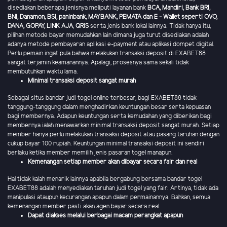
disediakan beberapa jenisnya meliputi layanan bank
BCA, Mandiri, Bank BRI,
BNI, Danamon, BSI, paninbank, MAYBANK, PEMATA dan E - Wallet seperti OVO,
DANA, GOPAY, LINK AJA
,
QRIS
serta jenis bank lokal lainnya. Tidak hanya itu,
pilihan metode bayar memudahkan lain dimana juga turut disediakan adalah
adanya metode pembayaran aplikasi e-payment atau aplikasi dompet digital.
Perlu pemain ingat pula bahwa melakukan transaksi deposit di EXABET88
sangat terjamin keamanannya. Apalagi, prosesnya sama sekali tidak
membutuhkan waktu lama.
Minimal transaksi deposit sangat murah
Sebagai situs bandar judi togel online terbesar, bagi EXABET88 tidak
tanggung-tanggung dalam menghadirkan keuntungan besar serta kepuasan
bagi membernya. Adapun keuntungan serta kemudahan yang diberikan bagi
membernya ialah menawarkan minimal transaksi deposit sangat murah. Setiap
member hanya perlu melakukan transaksi deposit atau pasang taruhan dengan
cukup bayar 100 rupiah. Keuntungan minimal transaksi deposit ini sendiri
berlaku ketika member memilih jenis pasaran togel manapun.
Kemenangan setiap member akan dibayar secara fair dan real
Hal tidak kalah menarik lainnya apabila bergabung bersama bandar togel
EXABET88 adalah menyediakan taruhan judi togel yang fair. Artinya, tidak ada
manipulasi ataupun kecurangan apapun dalam permainannya. Bahkan, semua
kemenangan member pasti akan agen bayar secara real.
Dapat diakses melalui berbagai macam perangkat apapun